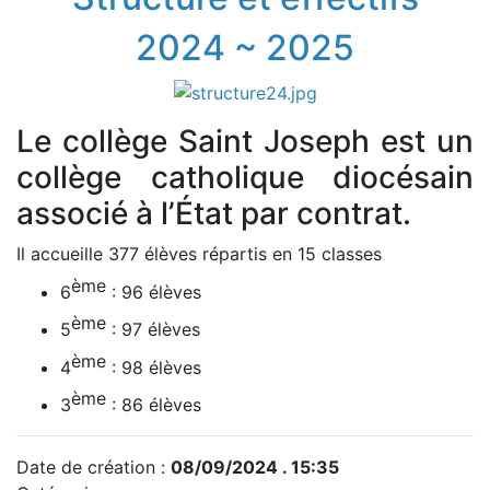
2024 ~ 2025
Le collège Saint Joseph est un
collège catholique diocésain
associé à l’État par contrat.
Il accueille 377 élèves répartis en 15 classes
ème
6
: 96 élèves
ème
5
: 97 élèves
ème
4
: 98 élèves
ème
3
: 86 élèves
Date de création :
08/09/2024 . 15:35